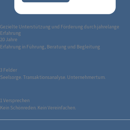
Gezielte Unterstützung und Förderung durch jahrelange
Erfahrung
20 Jahre
Erfahrung in Führung, Beratung und Begleitung
3 Felder
Seelsorge. Transaktionsanalyse. Unternehmertum.
1 Versprechen
Kein Schönreden. Kein Vereinfachen.