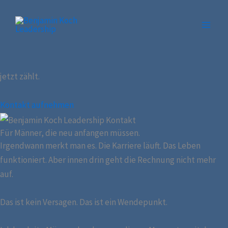
Willkommen
Zum
Inhalt
Du funktionierst. Aber irgendwas stimmt nicht mehr.
springen
Kein Burnout-Programm. Kein Motivationscoach. Sondern
jemand, der genau diesen Moment kennt – und weiß, was
jetzt zählt.
Kontakt aufnehmen
Für Männer, die neu anfangen müssen.
Irgendwann merkt man es. Die Karriere läuft. Das Leben
funktioniert. Aber innen drin geht die Rechnung nicht mehr
auf.
Das ist kein Versagen. Das ist ein Wendepunkt.